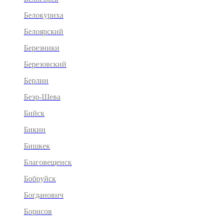
Белокуриха
Белоярский
Березники
Березовский
Берлин
Беэр-Шева
Бийск
Бикин
Бишкек
Благовещенск
Бобруйск
Богданович
Борисов