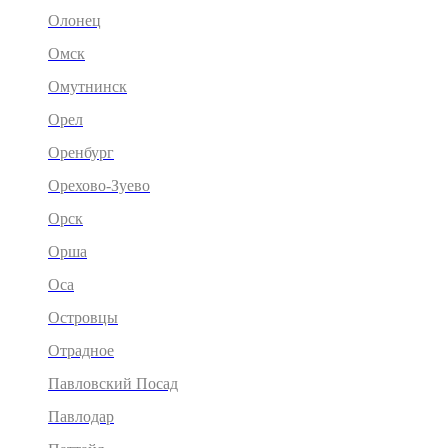
Олонец
Омск
Омутнинск
Орел
Оренбург
Орехово-Зуево
Орск
Орша
Оса
Островцы
Отрадное
Павловский Посад
Павлодар