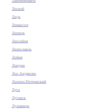
Лаппеенранта
Лесной
Лида
Лимассол
Липецк
Лиссабон
Лихославль
Лобня
Лондон
Лос-Анджелес
Лосино-Петровский
Луга
Луганск
Луховицы