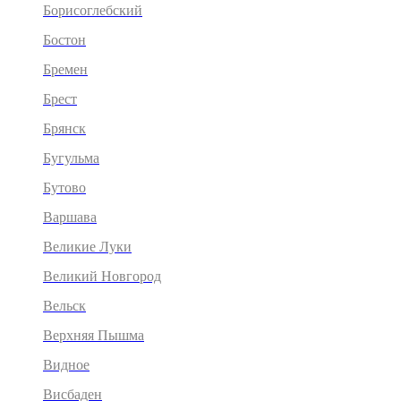
Борисоглебский
Бостон
Бремен
Брест
Брянск
Бугульма
Бутово
Варшава
Великие Луки
Великий Новгород
Вельск
Верхняя Пышма
Видное
Висбаден