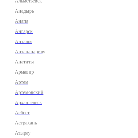
Альметьевск
Анадырь
Анапа
Ангарск
Анталья
Антананариву
Апатиты
Армавир
Артем
Артемовский
Архангельск
Асбест
Астрахань
Атырау