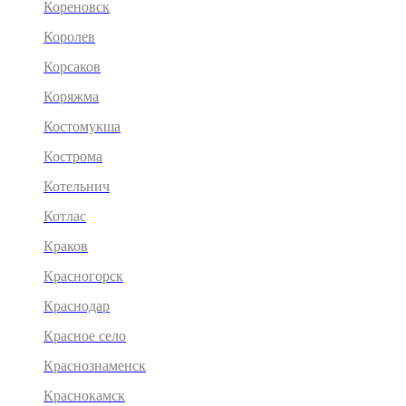
Кореновск
Королев
Корсаков
Коряжма
Костомукша
Кострома
Котельнич
Котлас
Краков
Красногорск
Краснодар
Красное село
Краснознаменск
Краснокамск