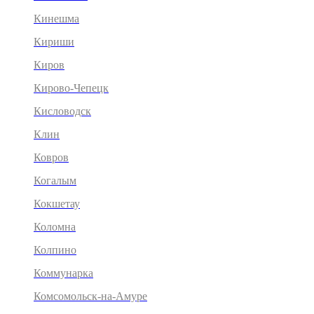
Кинешма
Кириши
Киров
Кирово-Чепецк
Кисловодск
Клин
Ковров
Когалым
Кокшетау
Коломна
Колпино
Коммунарка
Комсомольск-на-Амуре