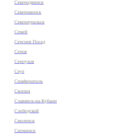
Северодвинск
Североморск
Североуральск
Семей
Сергиев Посад
Серов
Серпухов
Сеул
Симферополь
Скопин
Славянск-на-Кубани
Слободской
Смоленск
Снежинск