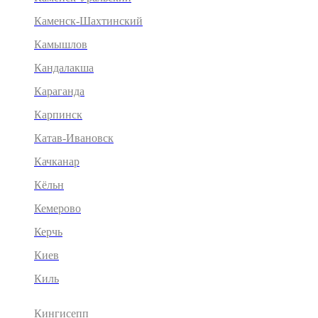
Каменск-Шахтинский
Камышлов
Кандалакша
Караганда
Карпинск
Катав-Ивановск
Качканар
Кёльн
Кемерово
Керчь
Киев
Киль
Кингисепп