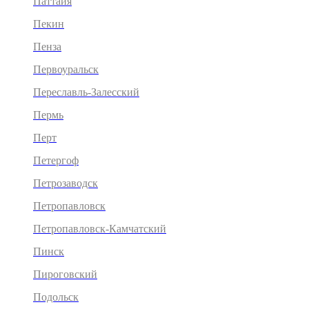
Паттайя
Пекин
Пенза
Первоуральск
Переславль-Залесский
Пермь
Перт
Петергоф
Петрозаводск
Петропавловск
Петропавловск-Камчатский
Пинск
Пироговский
Подольск